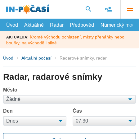
Přejít
na
hlavní
obsah
Úvod
Aktuálně
Radar
Předpověď
Numerický model
Kromě východu ochlazení, místy přeháňky nebo
AKTUALITA:
bouřky, na východě i silné
Úvod
Aktuální počasí
Radarové snímky, radar
Radar, radarové snímky
Město
Den
Čas