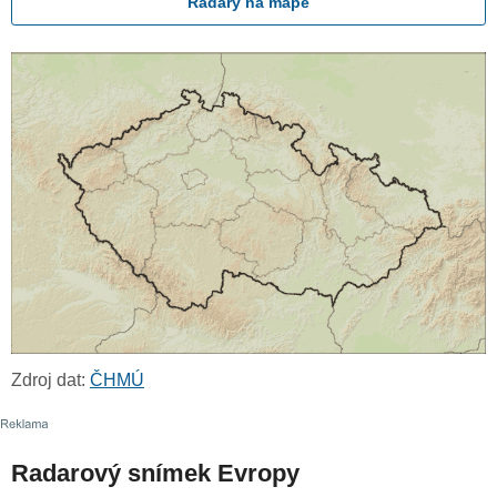
Radary na mapě
Zdroj dat:
ČHMÚ
Radarový snímek Evropy