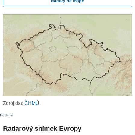
Radary na mapě
Zdroj dat:
ČHMÚ
Radarový snímek Evropy