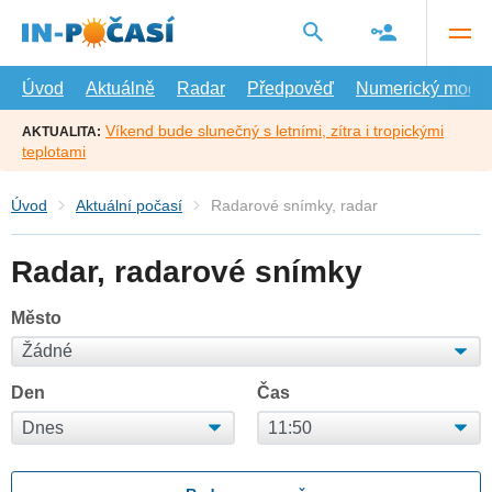
Přejít
na
hlavní
obsah
Úvod
Aktuálně
Radar
Předpověď
Numerický model
Víkend bude slunečný s letními, zítra i tropickými
AKTUALITA:
teplotami
Úvod
Aktuální počasí
Radarové snímky, radar
Radar, radarové snímky
Město
Den
Čas