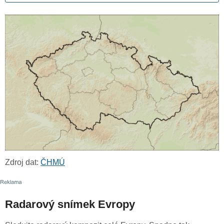
Zdroj dat:
ČHMÚ
Radarový snímek Evropy