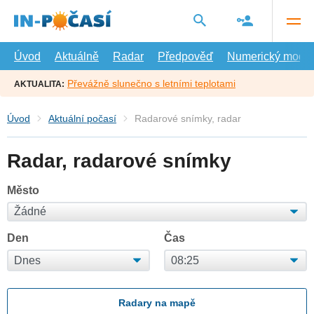
Přejít
na
hlavní
obsah
Úvod
Aktuálně
Radar
Předpověď
Numerický model
Převážně slunečno s letními teplotami
AKTUALITA:
Úvod
Aktuální počasí
Radarové snímky, radar
Radar, radarové snímky
Město
Den
Čas
Radary na mapě