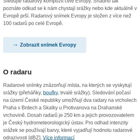
Sledujte radarový kompozit celé Evropy. Snadno tak
poznáte odkud se k nám chystají srážky nebo kde aktuálně v
Evropě prší. Radarový snímek Evropy je složen z více než
100 radarů po celé Evropě.
Zobrazit snímek Evropy
O radaru
Radarové snímky znázorňují místa, na kterých se vyskytují
srážky (přeháňky,
bouřky
, trvalé srážky). Sledování počasí
na území České republiky umožňují dva radary na vrcholech
Praha v Brdech a Skalky u Protivanova na Drahanské
vrchovině. Dosah radarů je 250 km a jejich provozovatelem
je Český hydrometeorologický ústav. Pro odhad intenzity
srážek se používají barvy, které vyjadřují hodnotu radarové
odrazivosti [dBZ].
Více informací