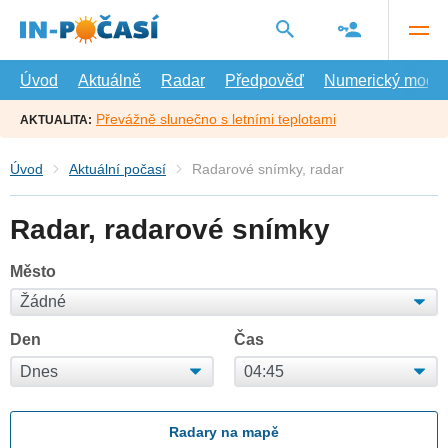
Přejít
na
hlavní
obsah
Úvod
Aktuálně
Radar
Předpověď
Numerický model
Převážně slunečno s letními teplotami
AKTUALITA:
Úvod
Aktuální počasí
Radarové snímky, radar
Radar, radarové snímky
Město
Den
Čas
Radary na mapě