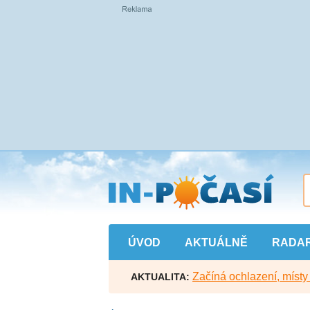
Přejít
na
hlavní
obsah
ÚVOD
AKTUÁLNĚ
RADA
Začíná ochlazení, míst
AKTUALITA: