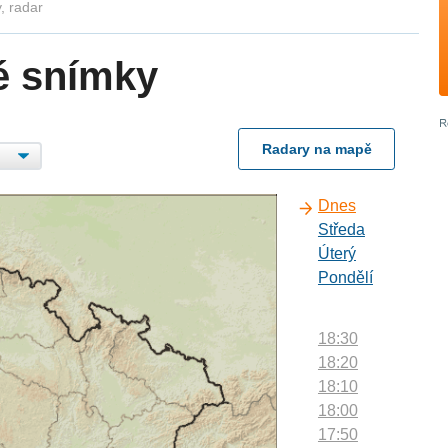
, radar
é snímky
Radary na mapě
Dnes
Středa
Úterý
Pondělí
18:30
18:20
18:10
18:00
17:50