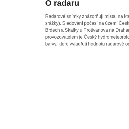
O radaru
Radarové snímky znázorňují místa, na kte
srážky). Sledování počasí na území Česk
Brdech a Skalky u Protivanova na Drahan
provozovatelem je Český hydrometeorolog
barvy, které vyjadřují hodnotu radarové o