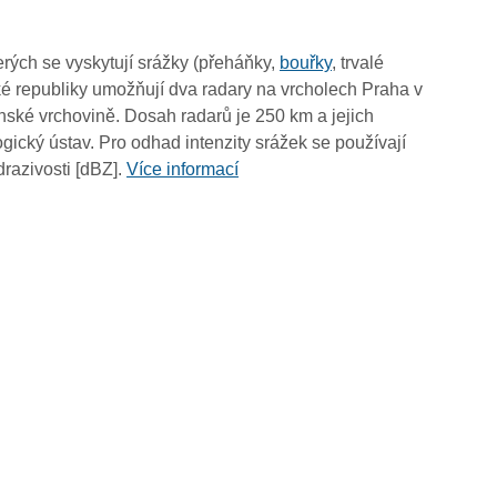
14:30
14:20
rých se vyskytují srážky (přeháňky,
bouřky
, trvalé
14:10
é republiky umožňují dva radary na vrcholech Praha v
14:00
ské vrchovině. Dosah radarů je 250 km a jejich
13:50
ický ústav. Pro odhad intenzity srážek se používají
13:40
drazivosti [dBZ].
Více informací
13:30
13:20
13:10
13:00
12:50
12:40
12:30
12:20
12:10
12:00
11:50
11:40