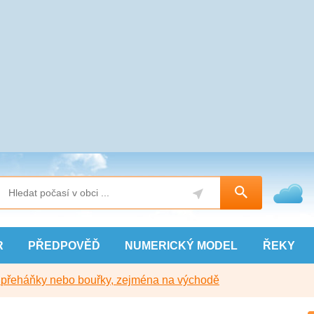
R
PŘEDPOVĚĎ
NUMERICKÝ
MODEL
ŘEKY
y přeháňky nebo bouřky, zejména na východě