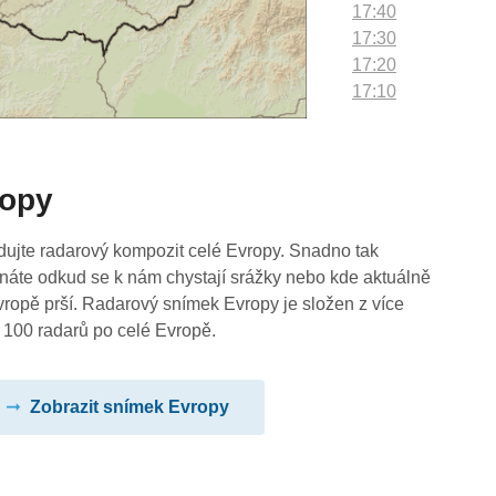
17:40
17:30
17:20
17:10
17:00
16:50
16:40
ropy
16:30
16:20
16:10
dujte radarový kompozit celé Evropy. Snadno tak
16:00
náte odkud se k nám chystají srážky nebo kde aktuálně
15:50
vropě prší. Radarový snímek Evropy je složen z více
15:40
 100 radarů po celé Evropě.
15:30
15:20
Zobrazit snímek Evropy
15:10
15:00
14:50
14:40