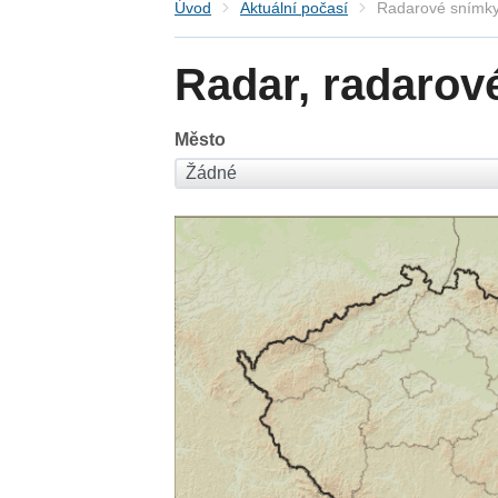
Úvod
Aktuální počasí
Radarové snímky
Radar, radarov
Město