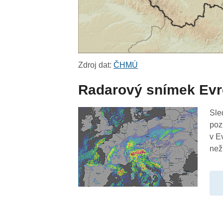
Zdroj dat:
ČHMÚ
Radarový snímek Ev
Sle
poz
v E
než