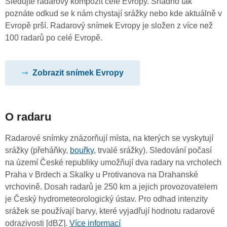
Sledujte radarový kompozit celé Evropy. Snadno tak
poznáte odkud se k nám chystají srážky nebo kde aktuálně v
Evropě prší. Radarový snímek Evropy je složen z více než
100 radarů po celé Evropě.
Zobrazit snímek Evropy
O radaru
Radarové snímky znázorňují místa, na kterých se vyskytují
srážky (přeháňky,
bouřky
, trvalé srážky). Sledování počasí
na území České republiky umožňují dva radary na vrcholech
Praha v Brdech a Skalky u Protivanova na Drahanské
vrchovině. Dosah radarů je 250 km a jejich provozovatelem
je Český hydrometeorologický ústav. Pro odhad intenzity
srážek se používají barvy, které vyjadřují hodnotu radarové
odrazivosti [dBZ].
Více informací