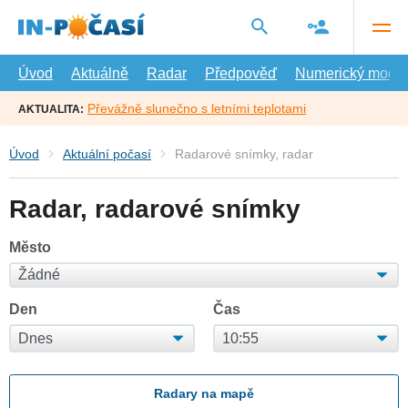
Přejít
na
hlavní
obsah
Úvod
Aktuálně
Radar
Předpověď
Numerický model
Převážně slunečno s letními teplotami
AKTUALITA:
Úvod
Aktuální počasí
Radarové snímky, radar
Radar, radarové snímky
Město
Den
Čas
Radary na mapě