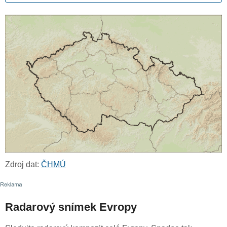
Zdroj dat:
ČHMÚ
Radarový snímek Evropy