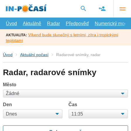
Přejít
na
hlavní
obsah
Úvod
Aktuálně
Radar
Předpověď
Numerický model
Víkend bude slunečný s letními, zítra i tropickými
AKTUALITA:
teplotami
Úvod
Aktuální počasí
Radarové snímky, radar
Radar, radarové snímky
Město
Den
Čas