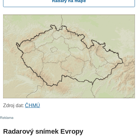
Radary na mapě
Zdroj dat:
ČHMÚ
Radarový snímek Evropy