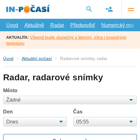
Přejít
na
hlavní
obsah
Úvod
Aktuálně
Radar
Předpověď
Numerický model
Víkend bude slunečný s letními, zítra i tropickými
AKTUALITA:
teplotami
Úvod
Aktuální počasí
Radarové snímky, radar
Radar, radarové snímky
Město
Den
Čas