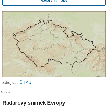
Radary na mapě
Zdroj dat:
ČHMÚ
Radarový snímek Evropy