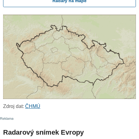
Radary na mapě
Zdroj dat:
ČHMÚ
Radarový snímek Evropy