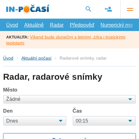
Přejít
na
hlavní
obsah
Úvod
Aktuálně
Radar
Předpověď
Numerický model
Víkend bude slunečný s letními, zítra i tropickými
AKTUALITA:
teplotami
Úvod
Aktuální počasí
Radarové snímky, radar
Radar, radarové snímky
Město
Den
Čas