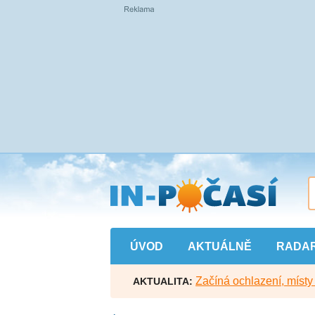
Přejít
na
hlavní
obsah
ÚVOD
AKTUÁLNĚ
RADA
Začíná ochlazení, míst
AKTUALITA: