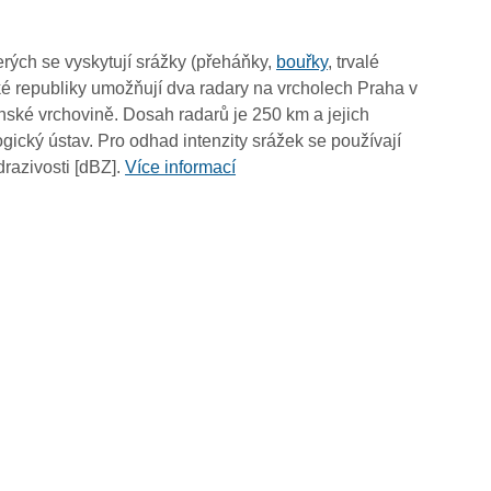
06:45
06:35
rých se vyskytují srážky (přeháňky,
bouřky
, trvalé
06:25
é republiky umožňují dva radary na vrcholech Praha v
06:15
ské vrchovině. Dosah radarů je 250 km a jejich
06:05
ický ústav. Pro odhad intenzity srážek se používají
05:55
drazivosti [dBZ].
Více informací
05:45
05:35
05:25
05:15
05:05
04:55
04:45
04:35
04:25
04:15
04:05
03:55