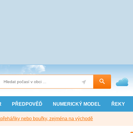
R
PŘEDPOVĚĎ
NUMERICKÝ
MODEL
ŘEKY
y přeháňky nebo bouřky, zejména na východě