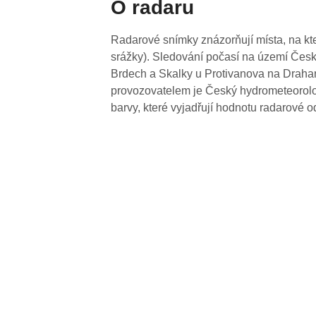
O radaru
Radarové snímky znázorňují místa, na kte
srážky). Sledování počasí na území Česk
Brdech a Skalky u Protivanova na Drahan
provozovatelem je Český hydrometeorolog
barvy, které vyjadřují hodnotu radarové o