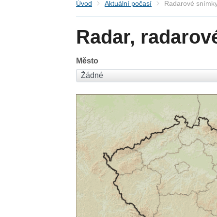
Úvod
Aktuální počasí
Radarové snímky
Radar, radarov
Město