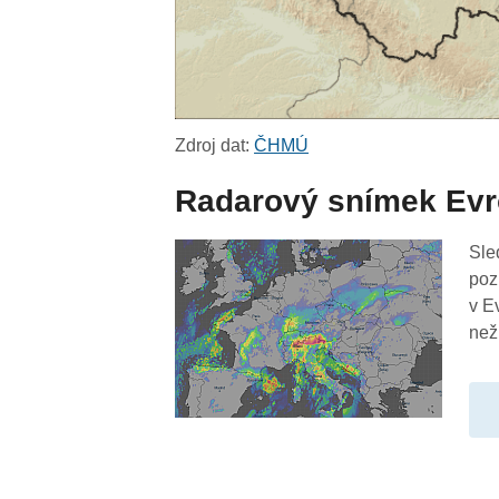
Zdroj dat:
ČHMÚ
Radarový snímek Ev
Sle
poz
v E
než