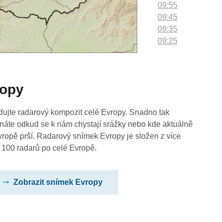
09:55
09:45
09:35
09:25
09:15
09:05
08:55
ropy
08:45
08:35
08:25
dujte radarový kompozit celé Evropy. Snadno tak
08:15
náte odkud se k nám chystají srážky nebo kde aktuálně
08:05
vropě prší. Radarový snímek Evropy je složen z více
07:55
 100 radarů po celé Evropě.
07:45
07:35
Zobrazit snímek Evropy
07:25
07:15
07:05
06:55