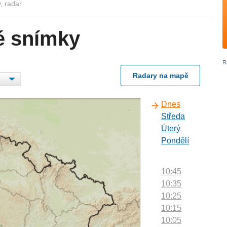
, radar
é snímky
Radary na mapě
Dnes
Středa
Úterý
Pondělí
10:45
10:35
10:25
10:15
10:05