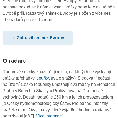
Sledujte radarový kompozit celé Evropy. Snadno tak
poznáte odkud se k nám chystají srážky nebo kde aktuálně v
Evropě prší. Radarový snímek Evropy je složen z více než
100 radarů po celé Evropě.
Zobrazit snímek Evropy
O radaru
Radarové snímky znázorňují místa, na kterých se vyskytují
srážky (přeháňky,
bouřky
, trvalé srážky). Sledování počasí
na území České republiky umožňují dva radary na vrcholech
Praha v Brdech a Skalky u Protivanova na Drahanské
vrchovině. Dosah radarů je 250 km a jejich provozovatelem
je Český hydrometeorologický ústav. Pro odhad intenzity
srážek se používají barvy, které vyjadřují hodnotu radarové
odrazivosti [dBZ].
Více informací