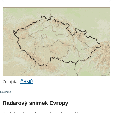
Zdroj dat:
ČHMÚ
Radarový snímek Evropy