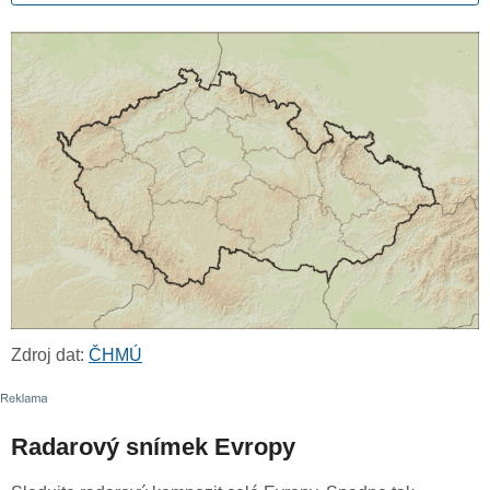
Zdroj dat:
ČHMÚ
Radarový snímek Evropy