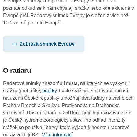
Sledujte radarový kompozit celé Evropy. Snadno tak
poznáte odkud se k nám chystají srážky nebo kde aktuálně v
Evropě prší. Radarový snímek Evropy je složen z více než
100 radarů po celé Evropě.
Zobrazit snímek Evropy
O radaru
Radarové snímky znázorňují místa, na kterých se vyskytují
srážky (přeháňky,
bouřky
, trvalé srážky). Sledování počasí
na území České republiky umožňují dva radary na vrcholech
Praha v Brdech a Skalky u Protivanova na Drahanské
vrchovině. Dosah radarů je 250 km a jejich provozovatelem
je Český hydrometeorologický ústav. Pro odhad intenzity
srážek se používají barvy, které vyjadřují hodnotu radarové
odrazivosti [dBZ].
Více informací