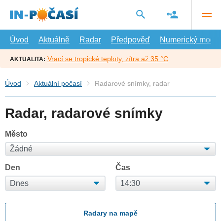
Přejít
na
hlavní
obsah
Úvod
Aktuálně
Radar
Předpověď
Numerický model
Vrací se tropické teploty, zítra až 35 °C
AKTUALITA:
Úvod
Aktuální počasí
Radarové snímky, radar
Radar, radarové snímky
Město
Den
Čas
Radary na mapě