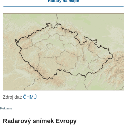
Radary na mapě
Zdroj dat:
ČHMÚ
Radarový snímek Evropy