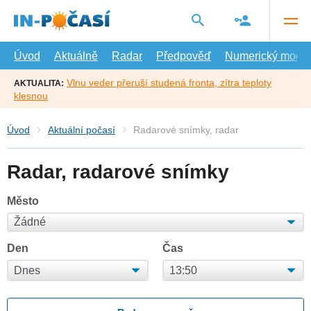
Přejít
na
hlavní
obsah
Úvod
Aktuálně
Radar
Předpověď
Numerický model
Vlnu veder přeruší studená fronta, zítra teploty
AKTUALITA:
klesnou
Úvod
Aktuální počasí
Radarové snímky, radar
Radar, radarové snímky
Město
Den
Čas