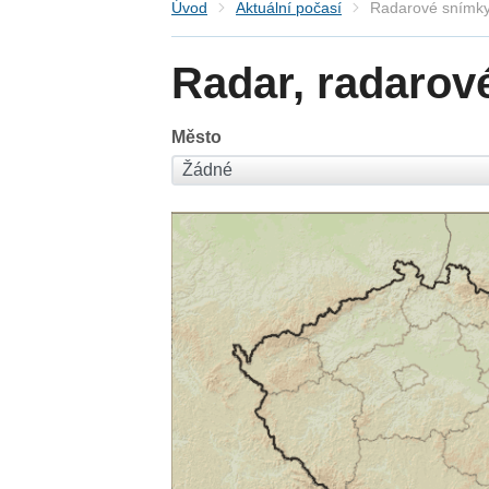
Úvod
Aktuální počasí
Radarové snímky
Radar, radarov
Město