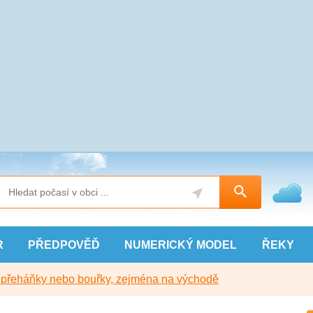
R
PŘEDPOVĚĎ
NUMERICKÝ
MODEL
ŘEKY
y přeháňky nebo bouřky, zejména na východě