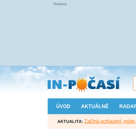
Přejít
na
hlavní
obsah
ÚVOD
AKTUÁLNĚ
RADA
Začíná ochlazení, míst
AKTUALITA: