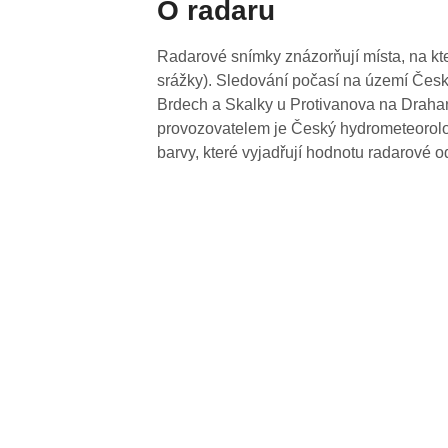
O radaru
Radarové snímky znázorňují místa, na kte
srážky). Sledování počasí na území Česk
Brdech a Skalky u Protivanova na Drahan
provozovatelem je Český hydrometeorolog
barvy, které vyjadřují hodnotu radarové o