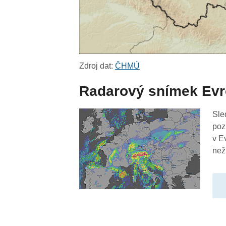
Zdroj dat:
ČHMÚ
Radarový snímek Ev
Sle
poz
v E
než