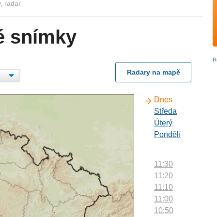
, radar
é snímky
Radary na mapě
Dnes
Středa
Úterý
Pondělí
11:30
11:20
11:10
11:00
10:50