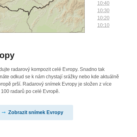
10:40
10:30
10:20
10:10
10:00
09:50
09:40
ropy
09:30
09:20
09:10
dujte radarový kompozit celé Evropy. Snadno tak
09:00
náte odkud se k nám chystají srážky nebo kde aktuálně
08:50
vropě prší. Radarový snímek Evropy je složen z více
08:40
 100 radarů po celé Evropě.
08:30
08:20
Zobrazit snímek Evropy
08:10
08:00
07:50
07:40