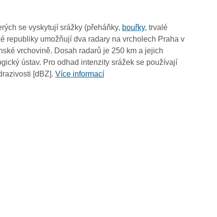
07:30
07:20
rých se vyskytují srážky (přeháňky,
bouřky
, trvalé
07:10
é republiky umožňují dva radary na vrcholech Praha v
07:00
ské vrchovině. Dosah radarů je 250 km a jejich
06:50
ický ústav. Pro odhad intenzity srážek se používají
06:40
drazivosti [dBZ].
Více informací
06:30
06:20
06:10
06:00
05:50
05:40
05:30
05:20
05:10
05:00
04:50
04:40