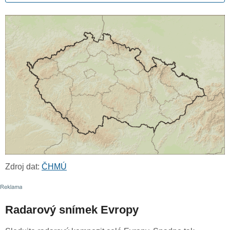
Zdroj dat:
ČHMÚ
Radarový snímek Evropy