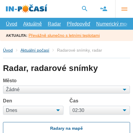
Přejít
na
hlavní
obsah
Úvod
Aktuálně
Radar
Předpověď
Numerický model
Převážně slunečno s letními teplotami
AKTUALITA:
Úvod
Aktuální počasí
Radarové snímky, radar
Radar, radarové snímky
Město
Den
Čas
Radary na mapě