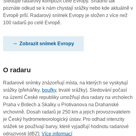
Sledujte radarový kompozit celé Evropy. Snadno tak
poznáte odkud se k nám chystají srážky nebo kde aktuálně v
Evropě prší. Radarový snímek Evropy je složen z více než
100 radarů po celé Evropě.
Zobrazit snímek Evropy
O radaru
Radarové snímky znázorňují místa, na kterých se vyskytují
srážky (přeháňky,
bouřky
, trvalé srážky). Sledování počasí
na území České republiky umožňují dva radary na vrcholech
Praha v Brdech a Skalky u Protivanova na Drahanské
vrchovině. Dosah radarů je 250 km a jejich provozovatelem
je Český hydrometeorologický ústav. Pro odhad intenzity
srážek se používají barvy, které vyjadřují hodnotu radarové
odrazivosti [dBZ].
Více informací