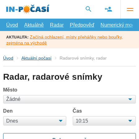
Přejít
na
hlavní
obsah
Úvod
Aktuálně
Radar
Předpověď
Numerický model
Začíná ochlazení, místy přeháňky nebo bouřky,
AKTUALITA:
zejména na východě
Úvod
Aktuální počasí
Radarové snímky, radar
Radar, radarové snímky
Město
Den
Čas