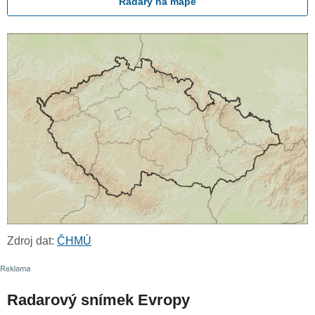
Radary na mapě
Zdroj dat:
ČHMÚ
Radarový snímek Evropy