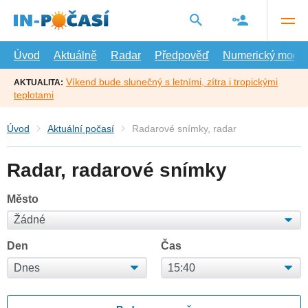
Přejít
na
hlavní
obsah
Úvod
Aktuálně
Radar
Předpověď
Numerický model
Víkend bude slunečný s letními, zítra i tropickými
AKTUALITA:
teplotami
Úvod
Aktuální počasí
Radarové snímky, radar
Radar, radarové snímky
Město
Den
Čas