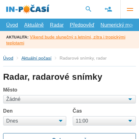
Přejít
na
hlavní
obsah
Úvod
Aktuálně
Radar
Předpověď
Numerický model
Víkend bude slunečný s letními, zítra i tropickými
AKTUALITA:
teplotami
Úvod
Aktuální počasí
Radarové snímky, radar
Radar, radarové snímky
Město
Den
Čas