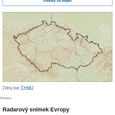
Radary na mapě
Zdroj dat:
ČHMÚ
Radarový snímek Evropy