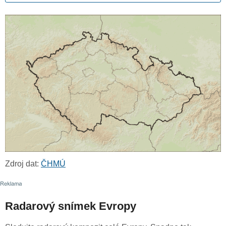
Zdroj dat:
ČHMÚ
Radarový snímek Evropy