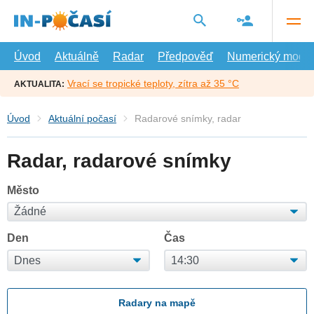
Přejít
na
hlavní
obsah
Úvod
Aktuálně
Radar
Předpověď
Numerický model
Vrací se tropické teploty, zítra až 35 °C
AKTUALITA:
Úvod
Aktuální počasí
Radarové snímky, radar
Radar, radarové snímky
Město
Den
Čas
Radary na mapě