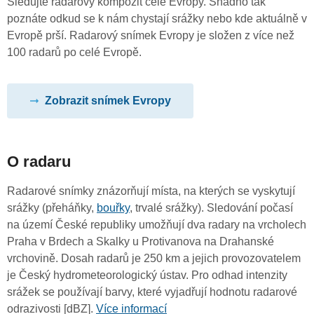
Sledujte radarový kompozit celé Evropy. Snadno tak
poznáte odkud se k nám chystají srážky nebo kde aktuálně v
Evropě prší. Radarový snímek Evropy je složen z více než
100 radarů po celé Evropě.
Zobrazit snímek Evropy
O radaru
Radarové snímky znázorňují místa, na kterých se vyskytují
srážky (přeháňky,
bouřky
, trvalé srážky). Sledování počasí
na území České republiky umožňují dva radary na vrcholech
Praha v Brdech a Skalky u Protivanova na Drahanské
vrchovině. Dosah radarů je 250 km a jejich provozovatelem
je Český hydrometeorologický ústav. Pro odhad intenzity
srážek se používají barvy, které vyjadřují hodnotu radarové
odrazivosti [dBZ].
Více informací