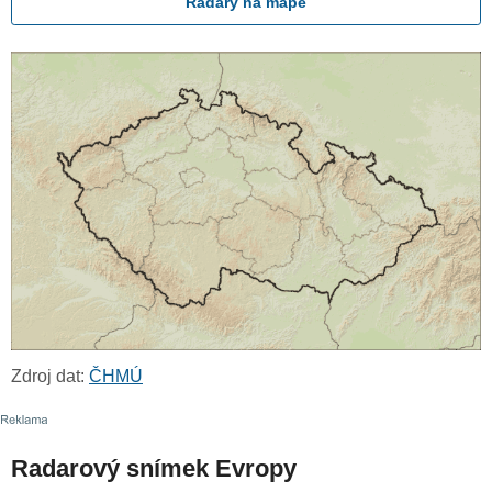
Radary na mapě
Zdroj dat:
ČHMÚ
Radarový snímek Evropy