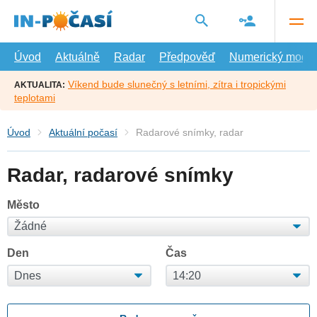
Přejít
na
hlavní
obsah
Úvod
Aktuálně
Radar
Předpověď
Numerický model
Víkend bude slunečný s letními, zítra i tropickými
AKTUALITA:
teplotami
Úvod
Aktuální počasí
Radarové snímky, radar
Radar, radarové snímky
Město
Den
Čas