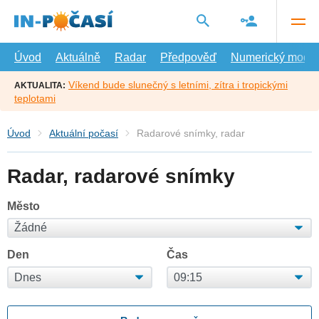
Přejít
na
hlavní
obsah
Úvod
Aktuálně
Radar
Předpověď
Numerický model
Víkend bude slunečný s letními, zítra i tropickými
AKTUALITA:
teplotami
Úvod
Aktuální počasí
Radarové snímky, radar
Radar, radarové snímky
Město
Den
Čas