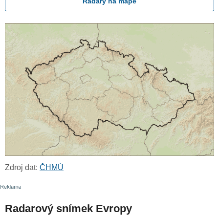
Radary na mapě
Zdroj dat:
ČHMÚ
Radarový snímek Evropy