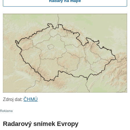
Radary na mapě
Zdroj dat:
ČHMÚ
Radarový snímek Evropy