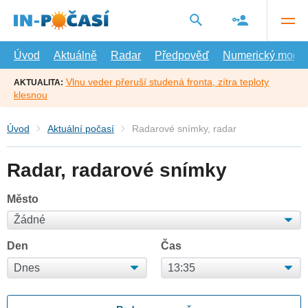
Přejít
na
hlavní
obsah
Úvod
Aktuálně
Radar
Předpověď
Numerický model
Vlnu veder přeruší studená fronta, zítra teploty
AKTUALITA:
klesnou
Úvod
Aktuální počasí
Radarové snímky, radar
Radar, radarové snímky
Město
Den
Čas