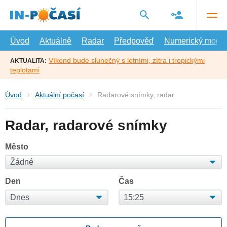
Přejít
na
hlavní
obsah
Úvod
Aktuálně
Radar
Předpověď
Numerický model
Víkend bude slunečný s letními, zítra i tropickými
AKTUALITA:
teplotami
Úvod
Aktuální počasí
Radarové snímky, radar
Radar, radarové snímky
Město
Den
Čas