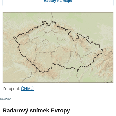
Radary na mapě
Zdroj dat:
ČHMÚ
Radarový snímek Evropy