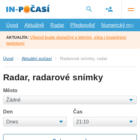
Přejít
na
hlavní
obsah
Úvod
Aktuálně
Radar
Předpověď
Numerický model
Víkend bude slunečný s letními, zítra i tropickými
AKTUALITA:
teplotami
Úvod
Aktuální počasí
Radarové snímky, radar
Radar, radarové snímky
Město
Den
Čas