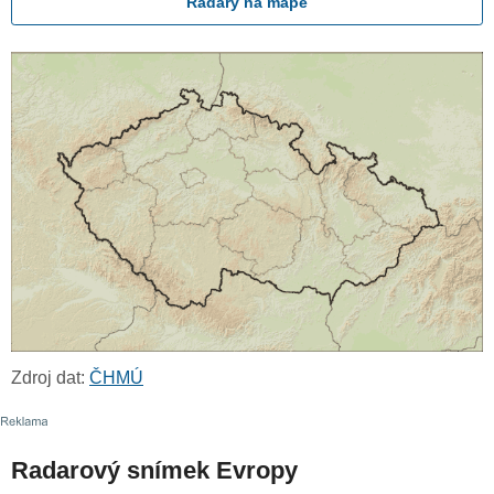
Radary na mapě
Zdroj dat:
ČHMÚ
Radarový snímek Evropy