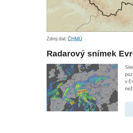
Zdroj dat:
ČHMÚ
Radarový snímek Ev
Sle
poz
v E
než