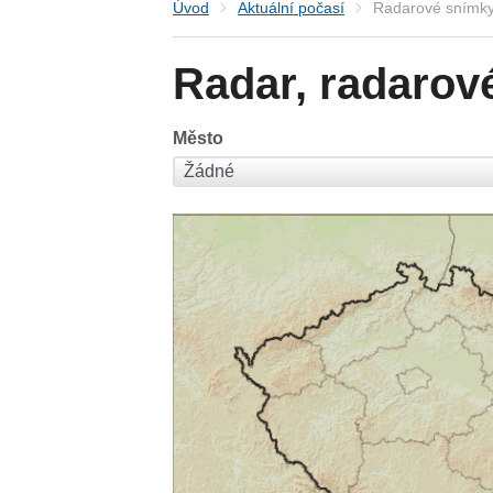
Úvod
Aktuální počasí
Radarové snímky
Radar, radarov
Město