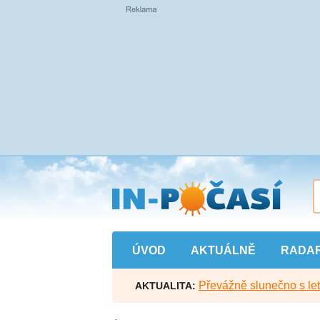
Přejít
na
hlavní
obsah
ÚVOD
AKTUÁLNĚ
RADA
Převážně slunečno s let
AKTUALITA: