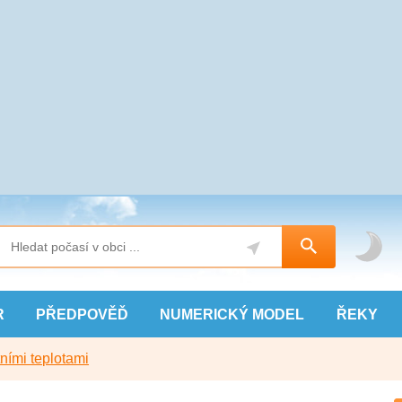
R
PŘEDPOVĚĎ
NUMERICKÝ
MODEL
ŘEKY
ními teplotami