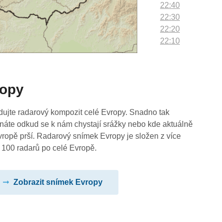
22:40
22:30
22:20
22:10
22:00
21:50
21:40
ropy
21:30
21:20
21:10
dujte radarový kompozit celé Evropy. Snadno tak
21:00
náte odkud se k nám chystají srážky nebo kde aktuálně
20:50
vropě prší. Radarový snímek Evropy je složen z více
20:40
 100 radarů po celé Evropě.
20:30
20:20
Zobrazit snímek Evropy
20:10
20:00
19:50
19:40