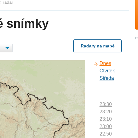
, radar
é snímky
Radary na mapě
Dnes
Čtvrtek
Středa
23:30
23:20
23:10
23:00
22:50