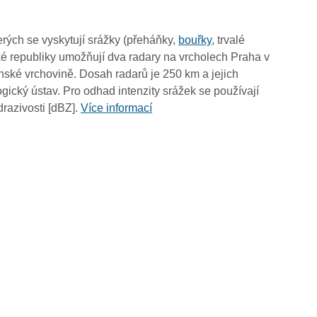
19:30
19:20
rých se vyskytují srážky (přeháňky,
bouřky
, trvalé
19:10
é republiky umožňují dva radary na vrcholech Praha v
19:00
ské vrchovině. Dosah radarů je 250 km a jejich
18:50
ický ústav. Pro odhad intenzity srážek se používají
18:40
drazivosti [dBZ].
Více informací
18:30
18:20
18:10
18:00
17:50
17:40
17:30
17:20
17:10
17:00
16:50
16:40