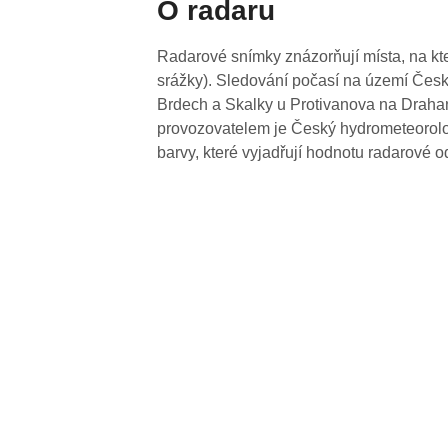
O radaru
Radarové snímky znázorňují místa, na kte
srážky). Sledování počasí na území Česk
Brdech a Skalky u Protivanova na Drahan
provozovatelem je Český hydrometeorolog
barvy, které vyjadřují hodnotu radarové o