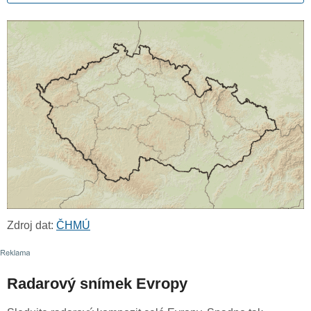
Zdroj dat:
ČHMÚ
Radarový snímek Evropy