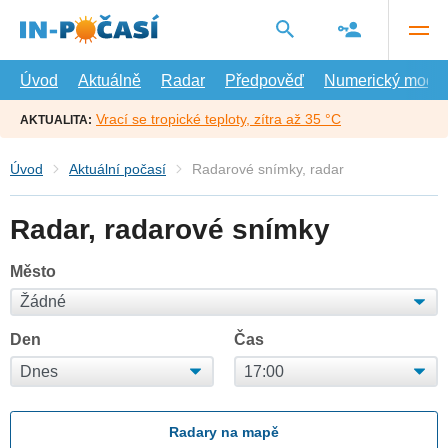
Přejít
na
hlavní
obsah
Úvod
Aktuálně
Radar
Předpověď
Numerický model
Vrací se tropické teploty, zítra až 35 °C
AKTUALITA:
Úvod
Aktuální počasí
Radarové snímky, radar
Radar, radarové snímky
Město
Den
Čas
Radary na mapě