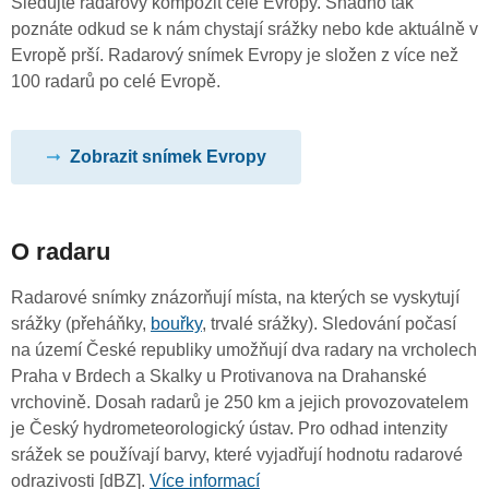
Sledujte radarový kompozit celé Evropy. Snadno tak
poznáte odkud se k nám chystají srážky nebo kde aktuálně v
Evropě prší. Radarový snímek Evropy je složen z více než
100 radarů po celé Evropě.
Zobrazit snímek Evropy
O radaru
Radarové snímky znázorňují místa, na kterých se vyskytují
srážky (přeháňky,
bouřky
, trvalé srážky). Sledování počasí
na území České republiky umožňují dva radary na vrcholech
Praha v Brdech a Skalky u Protivanova na Drahanské
vrchovině. Dosah radarů je 250 km a jejich provozovatelem
je Český hydrometeorologický ústav. Pro odhad intenzity
srážek se používají barvy, které vyjadřují hodnotu radarové
odrazivosti [dBZ].
Více informací