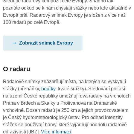
Sledujte radarový kompozit celé Evropy. Snadno tak
poznáte odkud se k nám chystají srážky nebo kde aktuálně v
Evropě prší. Radarový snímek Evropy je složen z více než
100 radarů po celé Evropě.
Zobrazit snímek Evropy
O radaru
Radarové snímky znázorňují místa, na kterých se vyskytují
srážky (přeháňky,
bouřky
, trvalé srážky). Sledování počasí
na území České republiky umožňují dva radary na vrcholech
Praha v Brdech a Skalky u Protivanova na Drahanské
vrchovině. Dosah radarů je 250 km a jejich provozovatelem
je Český hydrometeorologický ústav. Pro odhad intenzity
srážek se používají barvy, které vyjadřují hodnotu radarové
odrazivosti [dBZ].
Více informací