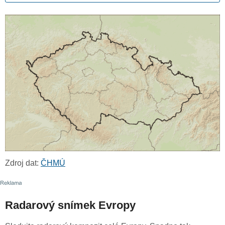
Zdroj dat:
ČHMÚ
Radarový snímek Evropy