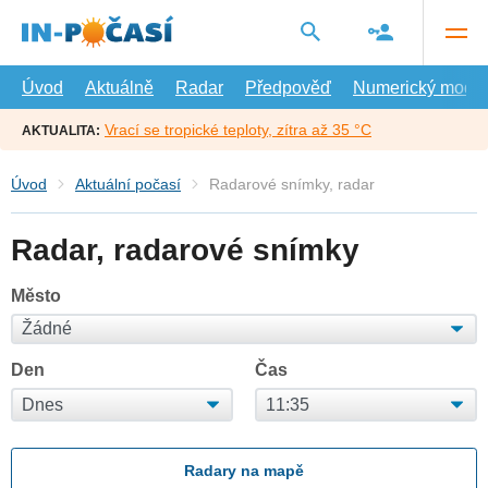
Přejít
na
hlavní
obsah
Úvod
Aktuálně
Radar
Předpověď
Numerický model
Vrací se tropické teploty, zítra až 35 °C
AKTUALITA:
Úvod
Aktuální počasí
Radarové snímky, radar
Radar, radarové snímky
Město
Den
Čas
Radary na mapě