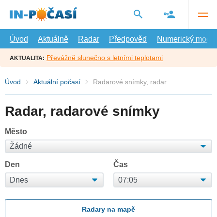
Přejít
na
hlavní
obsah
Úvod
Aktuálně
Radar
Předpověď
Numerický model
Převážně slunečno s letními teplotami
AKTUALITA:
Úvod
Aktuální počasí
Radarové snímky, radar
Radar, radarové snímky
Město
Den
Čas
Radary na mapě