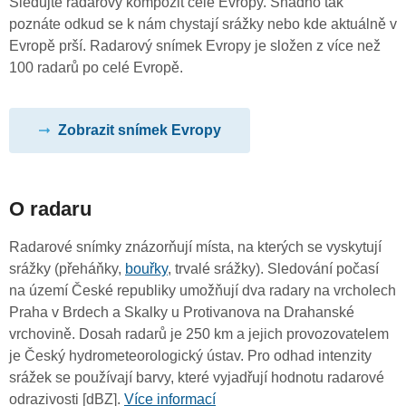
Sledujte radarový kompozit celé Evropy. Snadno tak
poznáte odkud se k nám chystají srážky nebo kde aktuálně v
Evropě prší. Radarový snímek Evropy je složen z více než
100 radarů po celé Evropě.
Zobrazit snímek Evropy
O radaru
Radarové snímky znázorňují místa, na kterých se vyskytují
srážky (přeháňky,
bouřky
, trvalé srážky). Sledování počasí
na území České republiky umožňují dva radary na vrcholech
Praha v Brdech a Skalky u Protivanova na Drahanské
vrchovině. Dosah radarů je 250 km a jejich provozovatelem
je Český hydrometeorologický ústav. Pro odhad intenzity
srážek se používají barvy, které vyjadřují hodnotu radarové
odrazivosti [dBZ].
Více informací