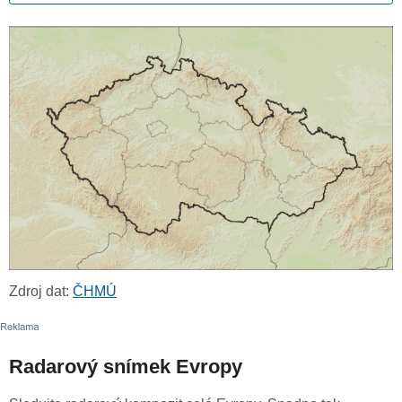
Zdroj dat:
ČHMÚ
Radarový snímek Evropy