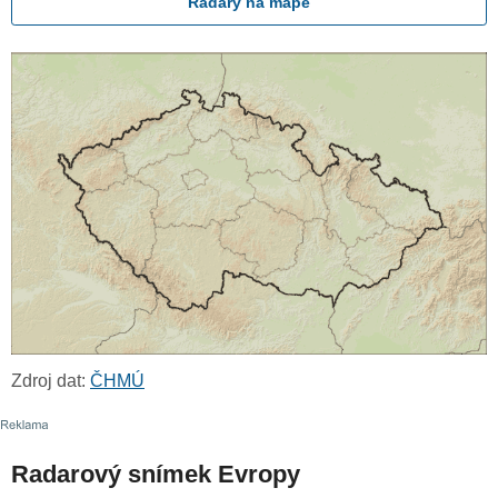
Radary na mapě
Zdroj dat:
ČHMÚ
Radarový snímek Evropy