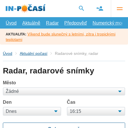
Přejít
na
hlavní
obsah
Úvod
Aktuálně
Radar
Předpověď
Numerický model
Víkend bude slunečný s letními, zítra i tropickými
AKTUALITA:
teplotami
Úvod
Aktuální počasí
Radarové snímky, radar
Radar, radarové snímky
Město
Den
Čas