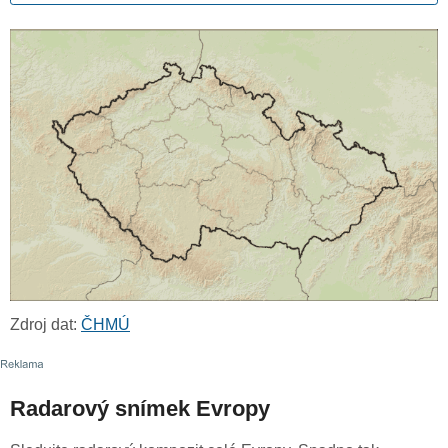
Zdroj dat:
ČHMÚ
Radarový snímek Evropy