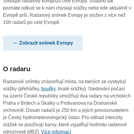
Sledujte radarový kompozit celé Evropy. Snadno tak
poznáte odkud se k nám chystají srážky nebo kde aktuálně v
Evropě prší. Radarový snímek Evropy je složen z více než
100 radarů po celé Evropě.
Zobrazit snímek Evropy
O radaru
Radarové snímky znázorňují místa, na kterých se vyskytují
srážky (přeháňky,
bouřky
, trvalé srážky). Sledování počasí
na území České republiky umožňují dva radary na vrcholech
Praha v Brdech a Skalky u Protivanova na Drahanské
vrchovině. Dosah radarů je 250 km a jejich provozovatelem
je Český hydrometeorologický ústav. Pro odhad intenzity
srážek se používají barvy, které vyjadřují hodnotu radarové
odrazivosti [dBZ].
Více informací