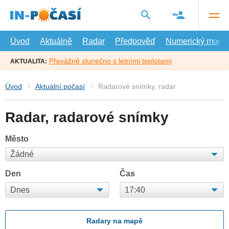
Přejít
na
hlavní
obsah
Úvod
Aktuálně
Radar
Předpověď
Numerický model
Převážně slunečno s letními teplotami
AKTUALITA:
Úvod
Aktuální počasí
Radarové snímky, radar
Radar, radarové snímky
Město
Den
Čas
Radary na mapě