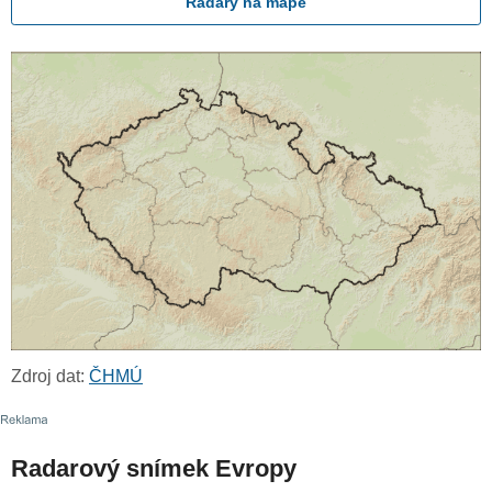
Radary na mapě
Zdroj dat:
ČHMÚ
Radarový snímek Evropy