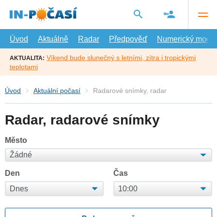
Přejít
na
hlavní
obsah
Úvod
Aktuálně
Radar
Předpověď
Numerický model
Víkend bude slunečný s letními, zítra i tropickými
AKTUALITA:
teplotami
Úvod
Aktuální počasí
Radarové snímky, radar
Radar, radarové snímky
Město
Den
Čas