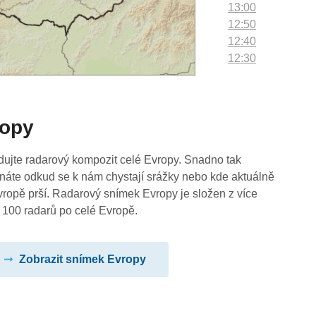
13:00
12:50
12:40
12:30
12:20
12:10
12:00
ropy
11:50
11:40
11:30
dujte radarový kompozit celé Evropy. Snadno tak
11:20
náte odkud se k nám chystají srážky nebo kde aktuálně
11:10
vropě prší. Radarový snímek Evropy je složen z více
11:00
 100 radarů po celé Evropě.
10:50
10:40
Zobrazit snímek Evropy
10:30
10:20
10:10
10:00