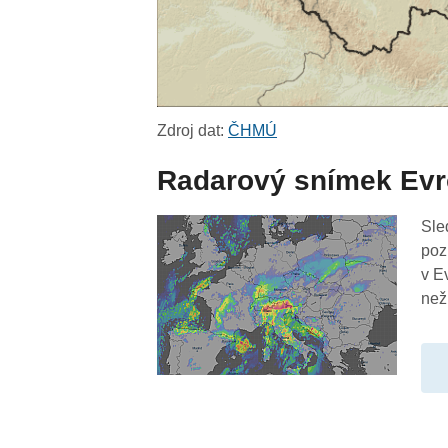
Zdroj dat:
ČHMÚ
Radarový snímek Ev
Sle
poz
v E
než