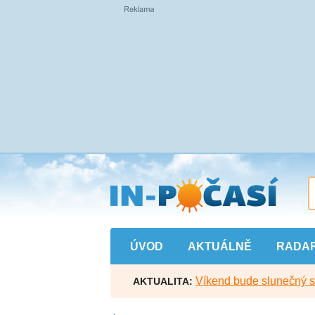
Přejít
na
hlavní
obsah
ÚVOD
AKTUÁLNĚ
RADA
Víkend bude slunečný s l
AKTUALITA: