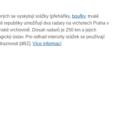
09:50
09:40
rých se vyskytují srážky (přeháňky,
bouřky
, trvalé
09:30
é republiky umožňují dva radary na vrcholech Praha v
09:20
ské vrchovině. Dosah radarů je 250 km a jejich
09:10
ický ústav. Pro odhad intenzity srážek se používají
09:00
drazivosti [dBZ].
Více informací
08:50
08:40
08:30
08:20
08:10
08:00
07:50
07:40
07:30
07:20
07:10
07:00