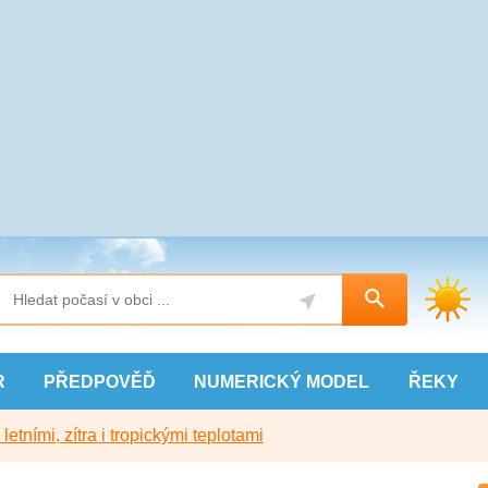
R
PŘEDPOVĚĎ
NUMERICKÝ
MODEL
ŘEKY
etními, zítra i tropickými teplotami