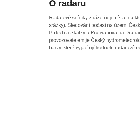
O radaru
Radarové snímky znázorňují místa, na kte
srážky). Sledování počasí na území Česk
Brdech a Skalky u Protivanova na Drahan
provozovatelem je Český hydrometeorolog
barvy, které vyjadřují hodnotu radarové o