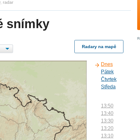
, radar
é snímky
Radary na mapě
Dnes
Pátek
Čtvrtek
Středa
13:50
13:40
13:30
13:20
13:10