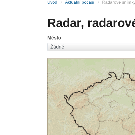
Úvod
Aktuální počasí
Radarové snímky
Radar, radarov
Město