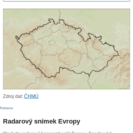
Zdroj dat:
ČHMÚ
Radarový snímek Evropy