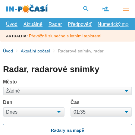
Přejít
na
hlavní
obsah
Úvod
Aktuálně
Radar
Předpověď
Numerický model
Převážně slunečno s letními teplotami
AKTUALITA:
Úvod
Aktuální počasí
Radarové snímky, radar
Radar, radarové snímky
Město
Den
Čas
Radary na mapě