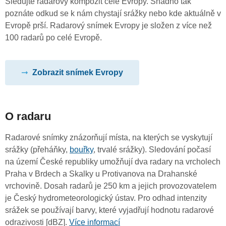
Sledujte radarový kompozit celé Evropy. Snadno tak
poznáte odkud se k nám chystají srážky nebo kde aktuálně v
Evropě prší. Radarový snímek Evropy je složen z více než
100 radarů po celé Evropě.
Zobrazit snímek Evropy
O radaru
Radarové snímky znázorňují místa, na kterých se vyskytují
srážky (přeháňky,
bouřky
, trvalé srážky). Sledování počasí
na území České republiky umožňují dva radary na vrcholech
Praha v Brdech a Skalky u Protivanova na Drahanské
vrchovině. Dosah radarů je 250 km a jejich provozovatelem
je Český hydrometeorologický ústav. Pro odhad intenzity
srážek se používají barvy, které vyjadřují hodnotu radarové
odrazivosti [dBZ].
Více informací