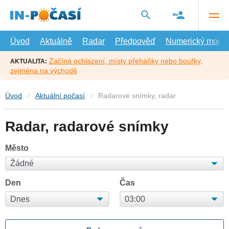
Přejít
na
hlavní
obsah
Úvod
Aktuálně
Radar
Předpověď
Numerický model
Začíná ochlazení, místy přeháňky nebo bouřky,
AKTUALITA:
zejména na východě
Úvod
Aktuální počasí
Radarové snímky, radar
Radar, radarové snímky
Město
Den
Čas