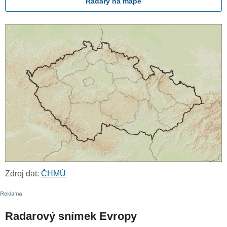
Radary na mapě
Zdroj dat:
ČHMÚ
Radarový snímek Evropy