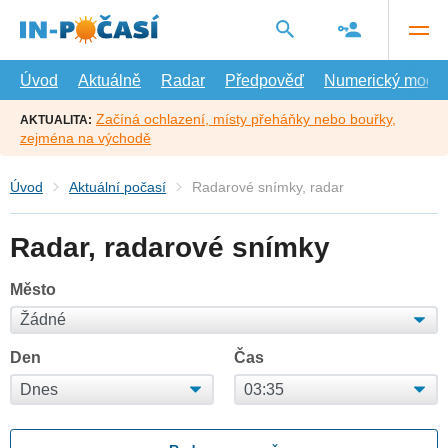
Přejít
na
hlavní
obsah
Úvod
Aktuálně
Radar
Předpověď
Numerický model
Začíná ochlazení, místy přeháňky nebo bouřky,
AKTUALITA:
zejména na východě
Úvod
Aktuální počasí
Radarové snímky, radar
Radar, radarové snímky
Město
Den
Čas