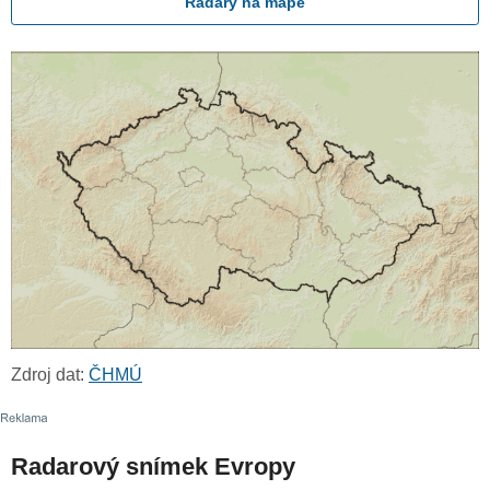
Radary na mapě
Zdroj dat:
ČHMÚ
Radarový snímek Evropy