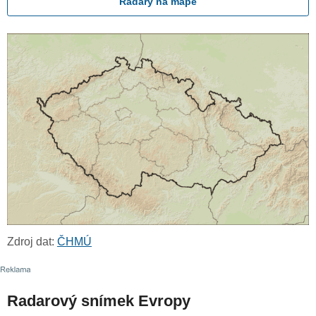
Radary na mapě
Zdroj dat:
ČHMÚ
Radarový snímek Evropy