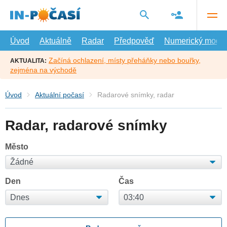
Přejít
na
hlavní
obsah
Úvod
Aktuálně
Radar
Předpověď
Numerický model
Začíná ochlazení, místy přeháňky nebo bouřky,
AKTUALITA:
zejména na východě
Úvod
Aktuální počasí
Radarové snímky, radar
Radar, radarové snímky
Město
Den
Čas