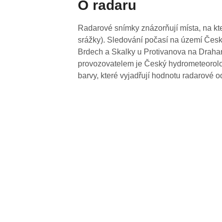
O radaru
Radarové snímky znázorňují místa, na kte
srážky). Sledování počasí na území Česk
Brdech a Skalky u Protivanova na Drahan
provozovatelem je Český hydrometeorolog
barvy, které vyjadřují hodnotu radarové o