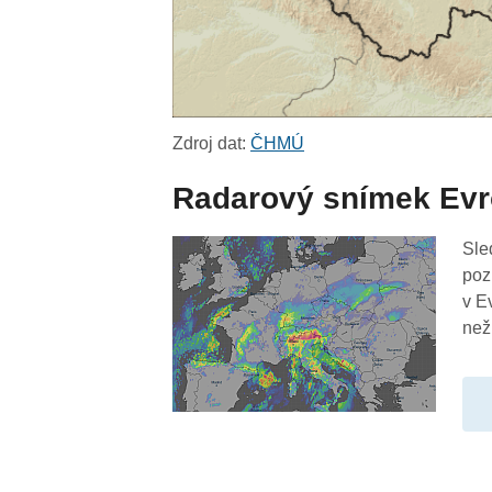
Zdroj dat:
ČHMÚ
Radarový snímek Ev
Sle
poz
v E
než