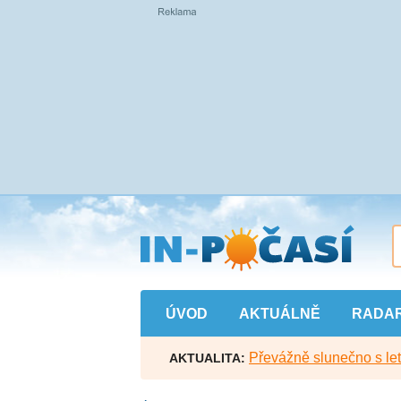
Přejít
na
hlavní
obsah
ÚVOD
AKTUÁLNĚ
RADA
Převážně slunečno s let
AKTUALITA: