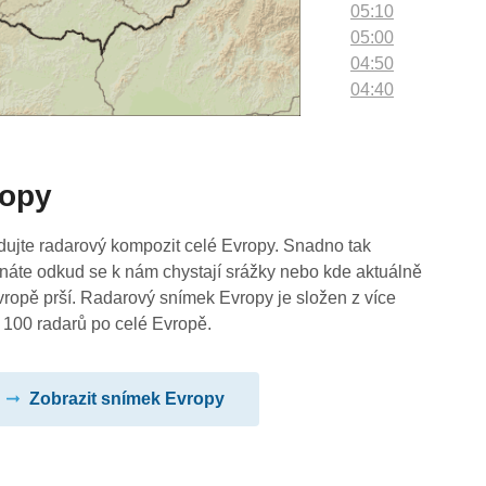
05:10
05:00
04:50
04:40
04:30
04:20
04:10
ropy
04:00
03:50
03:40
dujte radarový kompozit celé Evropy. Snadno tak
03:30
náte odkud se k nám chystají srážky nebo kde aktuálně
03:20
vropě prší. Radarový snímek Evropy je složen z více
03:10
 100 radarů po celé Evropě.
03:00
02:50
Zobrazit snímek Evropy
02:40
02:30
02:20
02:10