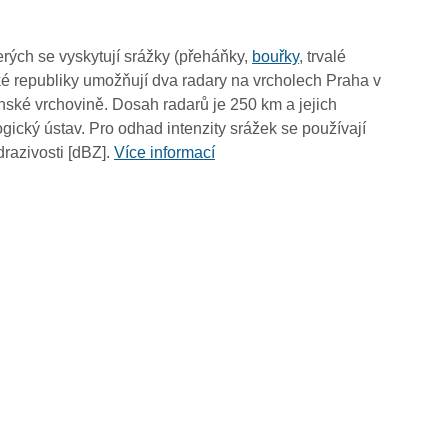
02:00
01:50
rých se vyskytují srážky (přeháňky,
bouřky
, trvalé
01:40
é republiky umožňují dva radary na vrcholech Praha v
01:30
ské vrchovině. Dosah radarů je 250 km a jejich
01:20
ický ústav. Pro odhad intenzity srážek se používají
01:10
drazivosti [dBZ].
Více informací
01:00
00:50
00:40
00:30
00:20
00:10
00:00