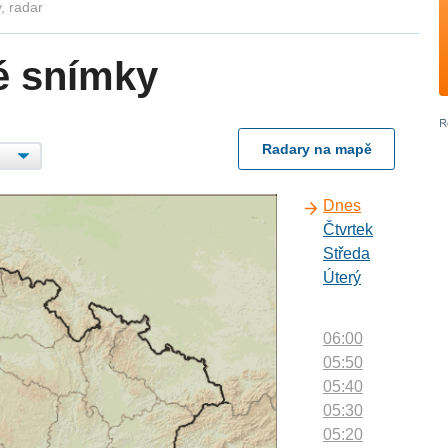
, radar
é snímky
Radary na mapě
Dnes
Čtvrtek
Středa
Úterý
06:00
05:50
05:40
05:30
05:20