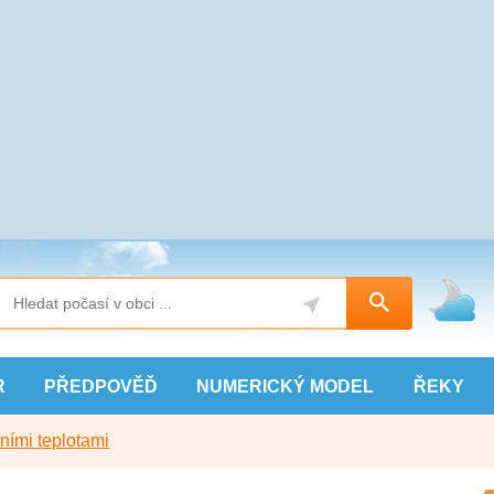
R
PŘEDPOVĚĎ
NUMERICKÝ
MODEL
ŘEKY
ními teplotami