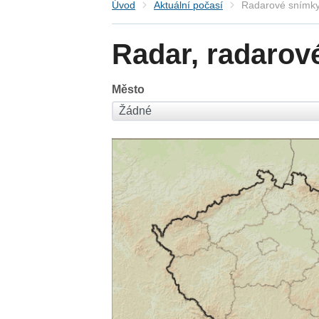
Úvod
Aktuální počasí
Radarové snímky
Radar, radarov
Město