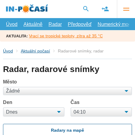
Přejít
na
hlavní
obsah
Úvod
Aktuálně
Radar
Předpověď
Numerický model
Vrací se tropické teploty, zítra až 35 °C
AKTUALITA:
Úvod
Aktuální počasí
Radarové snímky, radar
Radar, radarové snímky
Město
Den
Čas
Radary na mapě