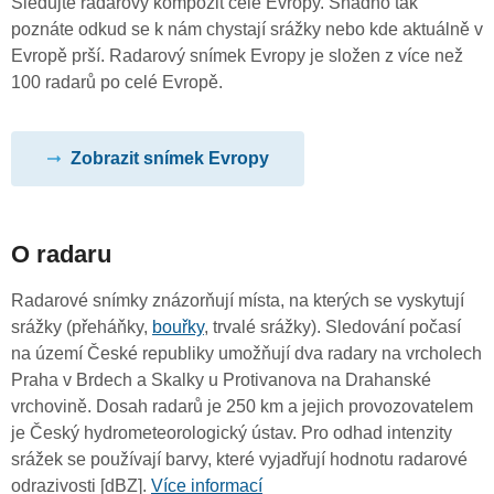
Sledujte radarový kompozit celé Evropy. Snadno tak
poznáte odkud se k nám chystají srážky nebo kde aktuálně v
Evropě prší. Radarový snímek Evropy je složen z více než
100 radarů po celé Evropě.
Zobrazit snímek Evropy
O radaru
Radarové snímky znázorňují místa, na kterých se vyskytují
srážky (přeháňky,
bouřky
, trvalé srážky). Sledování počasí
na území České republiky umožňují dva radary na vrcholech
Praha v Brdech a Skalky u Protivanova na Drahanské
vrchovině. Dosah radarů je 250 km a jejich provozovatelem
je Český hydrometeorologický ústav. Pro odhad intenzity
srážek se používají barvy, které vyjadřují hodnotu radarové
odrazivosti [dBZ].
Více informací