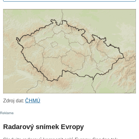
Zdroj dat:
ČHMÚ
Radarový snímek Evropy