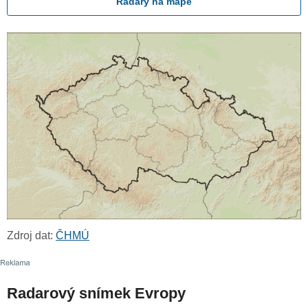
Radary na mapě
Zdroj dat:
ČHMÚ
Radarový snímek Evropy