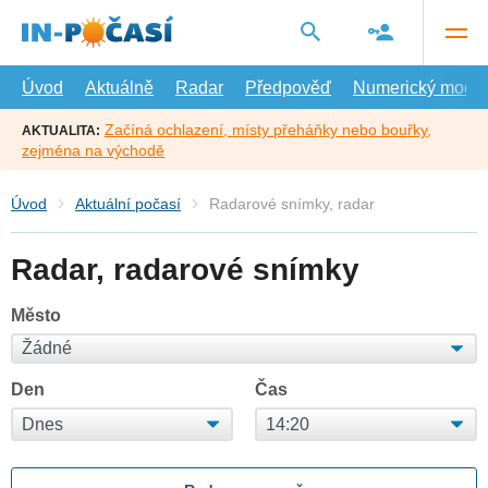
Přejít
na
hlavní
obsah
Úvod
Aktuálně
Radar
Předpověď
Numerický model
Začíná ochlazení, místy přeháňky nebo bouřky,
AKTUALITA:
zejména na východě
Úvod
Aktuální počasí
Radarové snímky, radar
Radar, radarové snímky
Město
Den
Čas