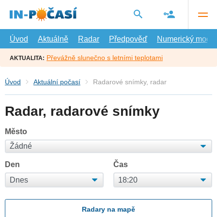
Přejít
na
hlavní
obsah
Úvod
Aktuálně
Radar
Předpověď
Numerický model
Převážně slunečno s letními teplotami
AKTUALITA:
Úvod
Aktuální počasí
Radarové snímky, radar
Radar, radarové snímky
Město
Den
Čas
Radary na mapě