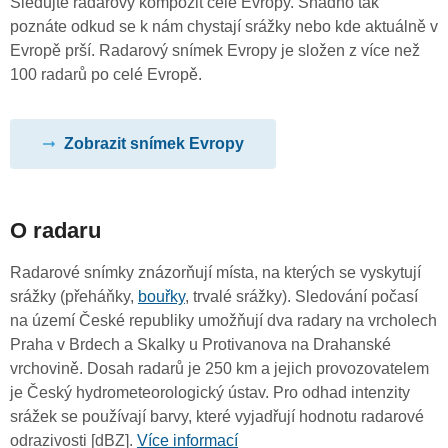
Sledujte radarový kompozit celé Evropy. Snadno tak
poznáte odkud se k nám chystají srážky nebo kde aktuálně v
Evropě prší. Radarový snímek Evropy je složen z více než
100 radarů po celé Evropě.
Zobrazit snímek Evropy
O radaru
Radarové snímky znázorňují místa, na kterých se vyskytují
srážky (přeháňky,
bouřky
, trvalé srážky). Sledování počasí
na území České republiky umožňují dva radary na vrcholech
Praha v Brdech a Skalky u Protivanova na Drahanské
vrchovině. Dosah radarů je 250 km a jejich provozovatelem
je Český hydrometeorologický ústav. Pro odhad intenzity
srážek se používají barvy, které vyjadřují hodnotu radarové
odrazivosti [dBZ].
Více informací