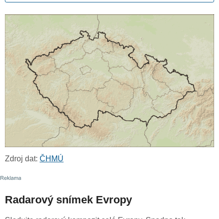
Zdroj dat:
ČHMÚ
Radarový snímek Evropy