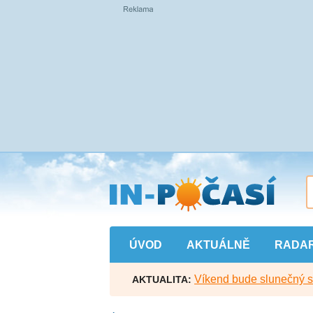
Přejít
na
hlavní
obsah
ÚVOD
AKTUÁLNĚ
RADA
Víkend bude slunečný s l
AKTUALITA: