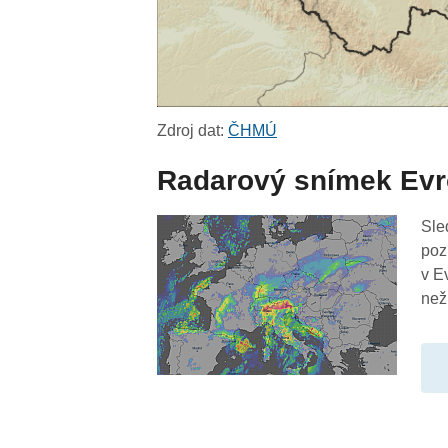
Zdroj dat:
ČHMÚ
Radarový snímek Ev
Sle
poz
v E
než