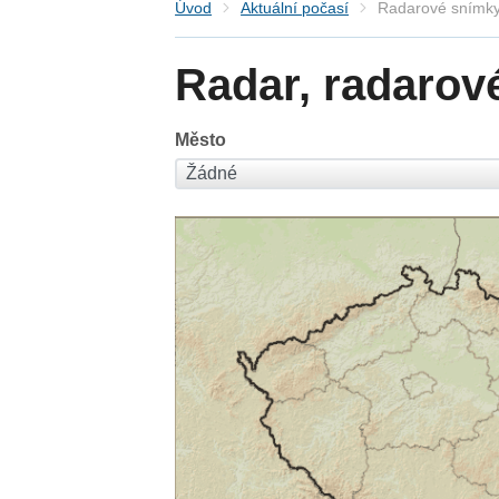
Úvod
Aktuální počasí
Radarové snímky
Radar, radarov
Město