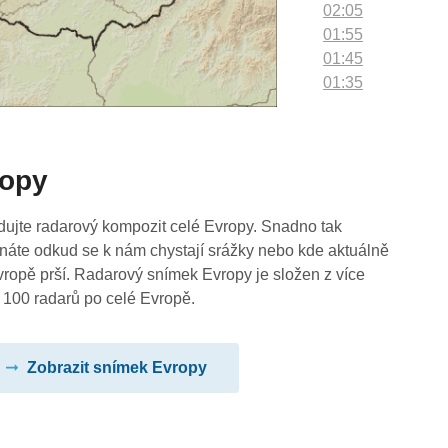
02:05
01:55
01:45
01:35
01:25
01:15
01:05
ropy
00:55
00:45
00:35
dujte radarový kompozit celé Evropy. Snadno tak
00:25
náte odkud se k nám chystají srážky nebo kde aktuálně
00:15
vropě prší. Radarový snímek Evropy je složen z více
00:05
 100 radarů po celé Evropě.
Zobrazit snímek Evropy