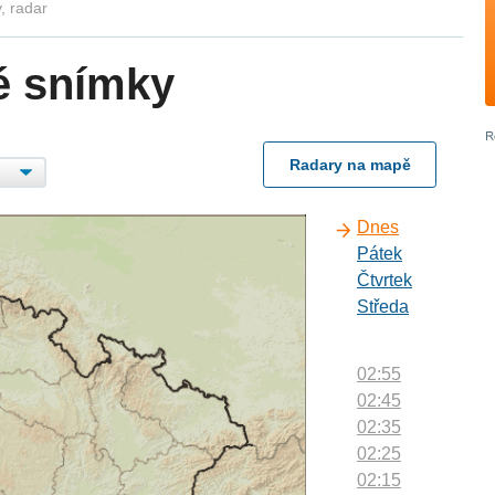
, radar
é snímky
Radary na mapě
Dnes
Pátek
Čtvrtek
Středa
02:55
02:45
02:35
02:25
02:15