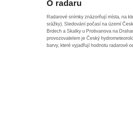
O radaru
Radarové snímky znázorňují místa, na kte
srážky). Sledování počasí na území Česk
Brdech a Skalky u Protivanova na Drahan
provozovatelem je Český hydrometeorolog
barvy, které vyjadřují hodnotu radarové o