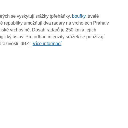
rých se vyskytují srážky (přeháňky,
bouřky
, trvalé
é republiky umožňují dva radary na vrcholech Praha v
ské vrchovině. Dosah radarů je 250 km a jejich
ický ústav. Pro odhad intenzity srážek se používají
drazivosti [dBZ].
Více informací