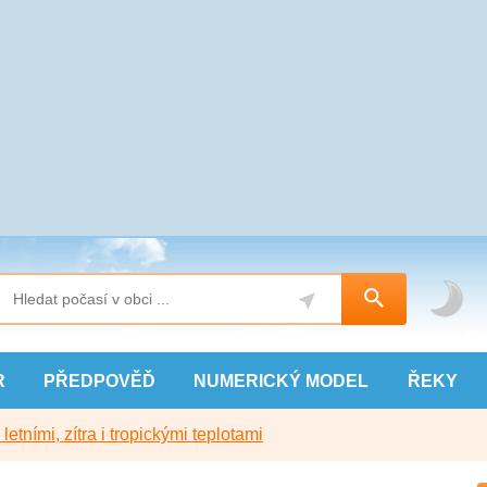
R
PŘEDPOVĚĎ
NUMERICKÝ
MODEL
ŘEKY
etními, zítra i tropickými teplotami