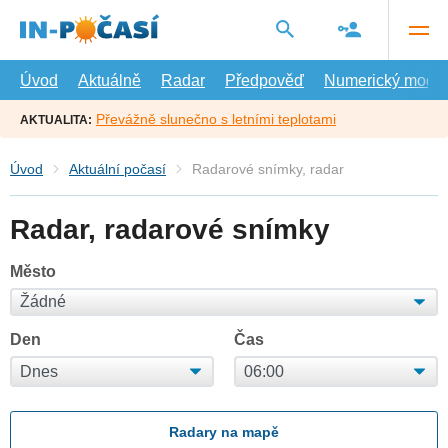
Přejít
na
hlavní
obsah
Úvod
Aktuálně
Radar
Předpověď
Numerický model
Převážně slunečno s letními teplotami
AKTUALITA:
Úvod
Aktuální počasí
Radarové snímky, radar
Radar, radarové snímky
Město
Den
Čas
Radary na mapě