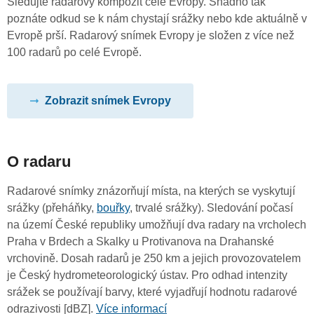
Sledujte radarový kompozit celé Evropy. Snadno tak
poznáte odkud se k nám chystají srážky nebo kde aktuálně v
Evropě prší. Radarový snímek Evropy je složen z více než
100 radarů po celé Evropě.
Zobrazit snímek Evropy
O radaru
Radarové snímky znázorňují místa, na kterých se vyskytují
srážky (přeháňky,
bouřky
, trvalé srážky). Sledování počasí
na území České republiky umožňují dva radary na vrcholech
Praha v Brdech a Skalky u Protivanova na Drahanské
vrchovině. Dosah radarů je 250 km a jejich provozovatelem
je Český hydrometeorologický ústav. Pro odhad intenzity
srážek se používají barvy, které vyjadřují hodnotu radarové
odrazivosti [dBZ].
Více informací