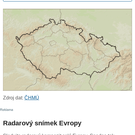
Zdroj dat:
ČHMÚ
Radarový snímek Evropy