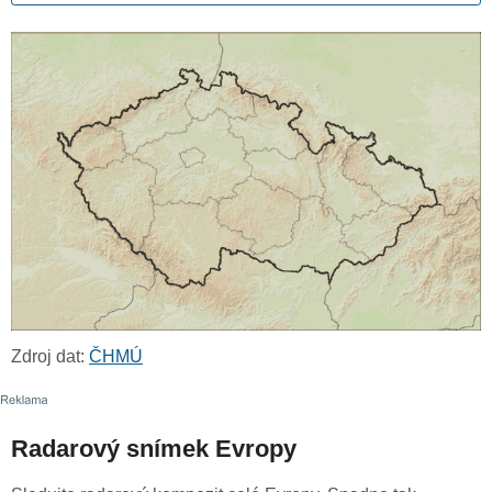
Zdroj dat:
ČHMÚ
Radarový snímek Evropy