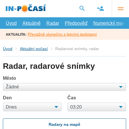
Přejít
na
hlavní
obsah
Úvod
Aktuálně
Radar
Předpověď
Numerický model
Převážně slunečno s letními teplotami
AKTUALITA:
Úvod
Aktuální počasí
Radarové snímky, radar
Radar, radarové snímky
Město
Den
Čas
Radary na mapě