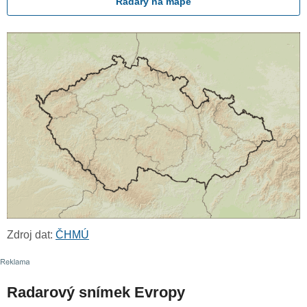
Radary na mapě
Zdroj dat:
ČHMÚ
Radarový snímek Evropy