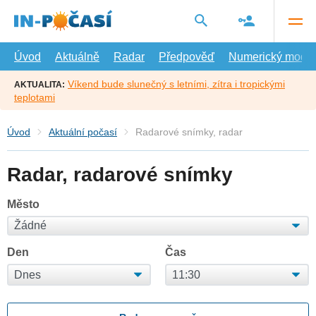
Přejít
na
hlavní
obsah
Úvod
Aktuálně
Radar
Předpověď
Numerický model
Víkend bude slunečný s letními, zítra i tropickými
AKTUALITA:
teplotami
Úvod
Aktuální počasí
Radarové snímky, radar
Radar, radarové snímky
Město
Den
Čas