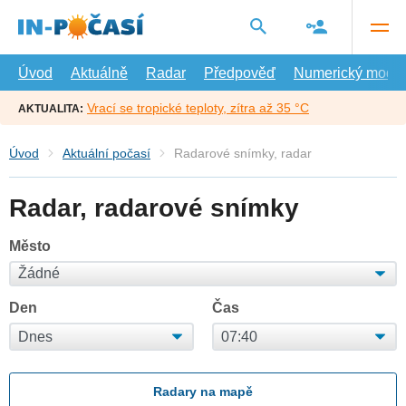
Přejít
na
hlavní
obsah
Úvod
Aktuálně
Radar
Předpověď
Numerický model
Vrací se tropické teploty, zítra až 35 °C
AKTUALITA:
Úvod
Aktuální počasí
Radarové snímky, radar
Radar, radarové snímky
Město
Den
Čas
Radary na mapě