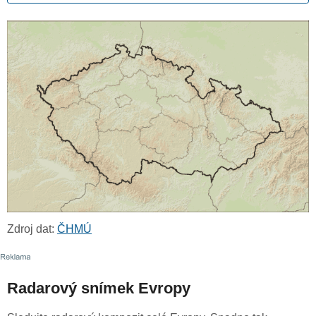
Zdroj dat:
ČHMÚ
Radarový snímek Evropy