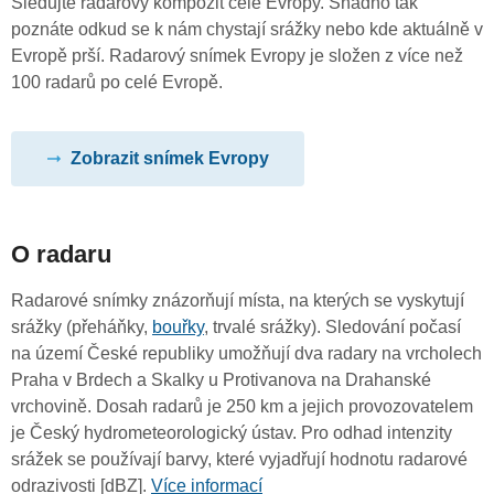
Sledujte radarový kompozit celé Evropy. Snadno tak
poznáte odkud se k nám chystají srážky nebo kde aktuálně v
Evropě prší. Radarový snímek Evropy je složen z více než
100 radarů po celé Evropě.
Zobrazit snímek Evropy
O radaru
Radarové snímky znázorňují místa, na kterých se vyskytují
srážky (přeháňky,
bouřky
, trvalé srážky). Sledování počasí
na území České republiky umožňují dva radary na vrcholech
Praha v Brdech a Skalky u Protivanova na Drahanské
vrchovině. Dosah radarů je 250 km a jejich provozovatelem
je Český hydrometeorologický ústav. Pro odhad intenzity
srážek se používají barvy, které vyjadřují hodnotu radarové
odrazivosti [dBZ].
Více informací