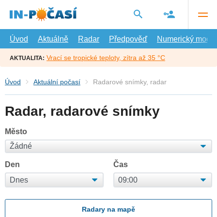
Přejít
na
hlavní
obsah
Úvod
Aktuálně
Radar
Předpověď
Numerický model
Vrací se tropické teploty, zítra až 35 °C
AKTUALITA:
Úvod
Aktuální počasí
Radarové snímky, radar
Radar, radarové snímky
Město
Den
Čas
Radary na mapě