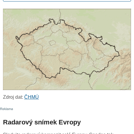
Zdroj dat:
ČHMÚ
Radarový snímek Evropy