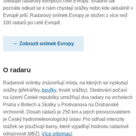
Sledujte radarový kompozit celé Evropy. Snadno tak
poznáte odkud se k nám chystají srážky nebo kde aktuálně v
Evropě prší. Radarový snímek Evropy je složen z více než
100 radarů po celé Evropě.
Zobrazit snímek Evropy
O radaru
Radarové snímky znázorňují místa, na kterých se vyskytují
srážky (přeháňky,
bouřky
, trvalé srážky). Sledování počasí
na území České republiky umožňují dva radary na vrcholech
Praha v Brdech a Skalky u Protivanova na Drahanské
vrchovině. Dosah radarů je 250 km a jejich provozovatelem
je Český hydrometeorologický ústav. Pro odhad intenzity
srážek se používají barvy, které vyjadřují hodnotu radarové
odrazivosti [dBZ].
Více informací