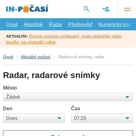
Přejít
na
hlavní
obsah
Úvod
Aktuálně
Radar
Předpověď
Numerický model
Kromě východu ochlazení, místy přeháňky nebo
AKTUALITA:
bouřky, na východě i silné
Úvod
Aktuální počasí
Radarové snímky, radar
Radar, radarové snímky
Město
Den
Čas