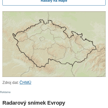
Radary na mapě
Zdroj dat:
ČHMÚ
Radarový snímek Evropy