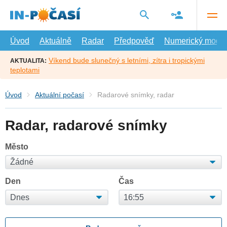
Přejít
na
hlavní
obsah
Úvod
Aktuálně
Radar
Předpověď
Numerický model
Víkend bude slunečný s letními, zítra i tropickými
AKTUALITA:
teplotami
Úvod
Aktuální počasí
Radarové snímky, radar
Radar, radarové snímky
Město
Den
Čas