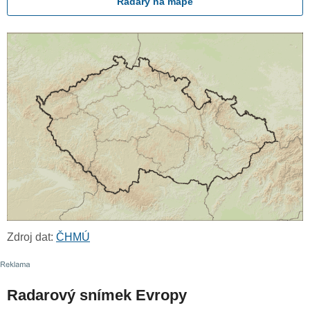
Radary na mapě
Zdroj dat:
ČHMÚ
Radarový snímek Evropy