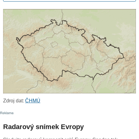
Zdroj dat:
ČHMÚ
Radarový snímek Evropy