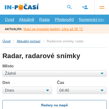
Přejít
na
hlavní
obsah
Úvod
Aktuálně
Radar
Předpověď
Numerický model
Vrací se tropické teploty, zítra až 35 °C
AKTUALITA:
Úvod
Aktuální počasí
Radarové snímky, radar
Radar, radarové snímky
Město
Den
Čas
Radary na mapě