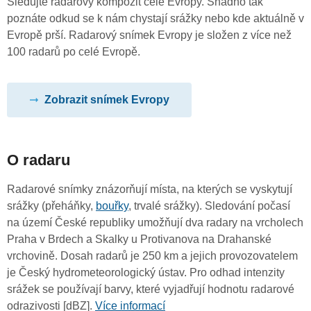
Sledujte radarový kompozit celé Evropy. Snadno tak
poznáte odkud se k nám chystají srážky nebo kde aktuálně v
Evropě prší. Radarový snímek Evropy je složen z více než
100 radarů po celé Evropě.
Zobrazit snímek Evropy
O radaru
Radarové snímky znázorňují místa, na kterých se vyskytují
srážky (přeháňky,
bouřky
, trvalé srážky). Sledování počasí
na území České republiky umožňují dva radary na vrcholech
Praha v Brdech a Skalky u Protivanova na Drahanské
vrchovině. Dosah radarů je 250 km a jejich provozovatelem
je Český hydrometeorologický ústav. Pro odhad intenzity
srážek se používají barvy, které vyjadřují hodnotu radarové
odrazivosti [dBZ].
Více informací