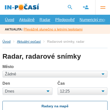
Přejít
na
hlavní
obsah
Úvod
Aktuálně
Radar
Předpověď
Numerický model
Převážně slunečno s letními teplotami
AKTUALITA:
Úvod
Aktuální počasí
Radarové snímky, radar
Radar, radarové snímky
Město
Den
Čas
Radary na mapě