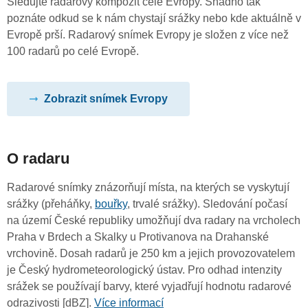
Sledujte radarový kompozit celé Evropy. Snadno tak
poznáte odkud se k nám chystají srážky nebo kde aktuálně v
Evropě prší. Radarový snímek Evropy je složen z více než
100 radarů po celé Evropě.
Zobrazit snímek Evropy
O radaru
Radarové snímky znázorňují místa, na kterých se vyskytují
srážky (přeháňky,
bouřky
, trvalé srážky). Sledování počasí
na území České republiky umožňují dva radary na vrcholech
Praha v Brdech a Skalky u Protivanova na Drahanské
vrchovině. Dosah radarů je 250 km a jejich provozovatelem
je Český hydrometeorologický ústav. Pro odhad intenzity
srážek se používají barvy, které vyjadřují hodnotu radarové
odrazivosti [dBZ].
Více informací