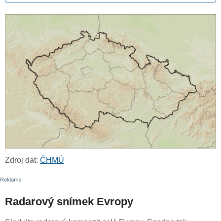
Zdroj dat:
ČHMÚ
Radarový snímek Evropy